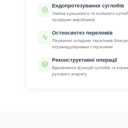
Ендопротезування суглобів
Заміна кульшового та колінного сугло
провідних виробників
Остеосинтез переломів
Лікування складних переломів блоку
інтрамедулярними стержнями
Реконструктивні операції
Відновлення функцій суглобів та коре
рухового апарату