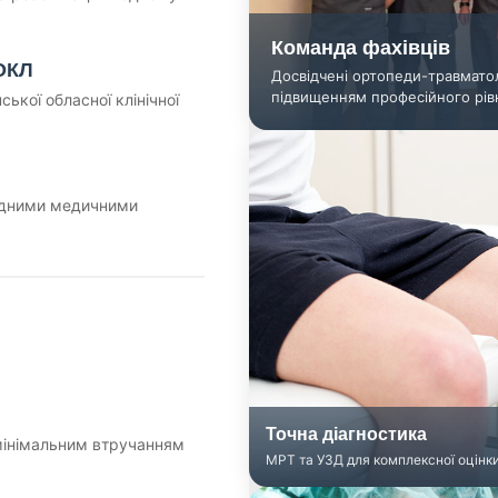
Команда фахівців
ВОКЛ
Досвідчені ортопеди-травмато
підвищенням професійного рів
ької обласної клінічної
родними медичними
Точна діагностика
 мінімальним втручанням
МРТ та УЗД для комплексної оцінк