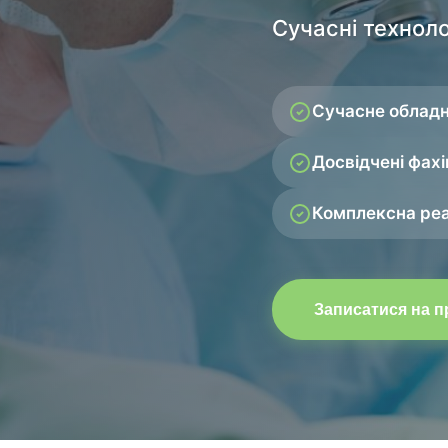
Сучасні техноло
Сучасне облад
Досвідчені фахі
Комплексна реа
Записатися на 