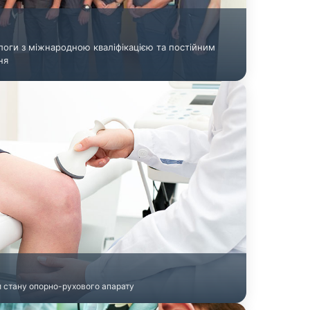
логи з міжнародною кваліфікацією та постійним
ня
и стану опорно-рухового апарату