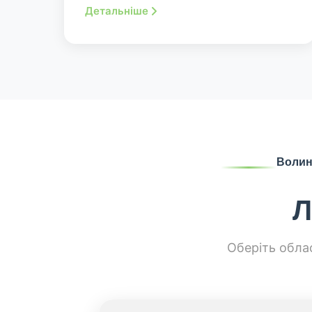
Детальніше
Волинс
Л
Оберіть облас