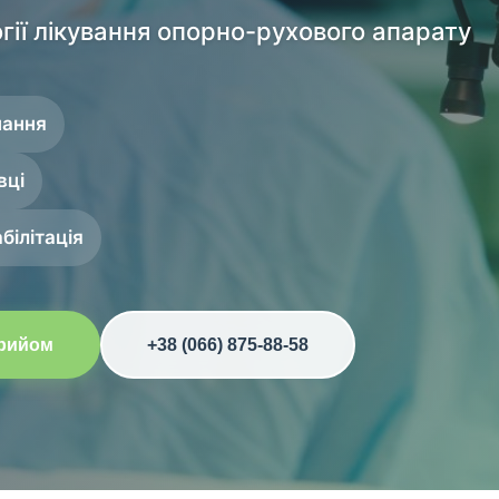
гії лікування опорно-рухового апарату
нання
вці
білітація
прийом
+38 (066) 875-88-58