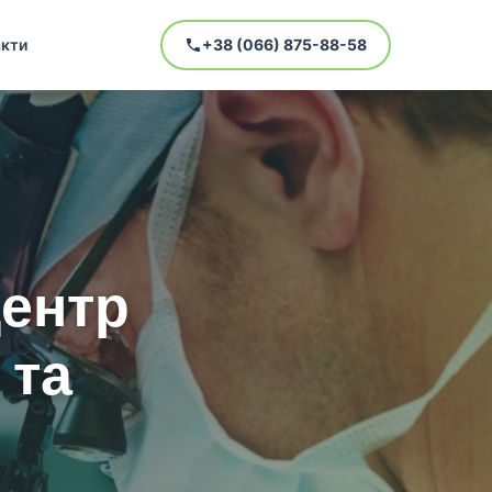
кти
+38 (066) 875-88-58
ентр
 та