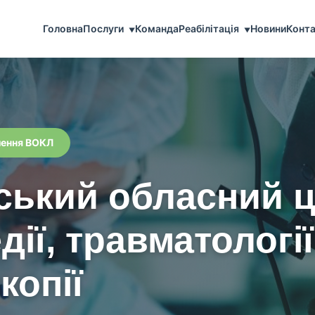
Головна
Послуги
Команда
Реабілітація
Новини
Конта
▼
▼
лення ВОКЛ
ський обласний ц
дії, травматології
копії