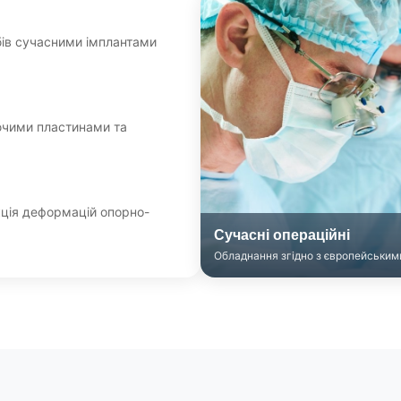
бів сучасними імплантами
ючими пластинами та
кція деформацій опорно-
Сучасні операційні
Обладнання згідно з європейськи