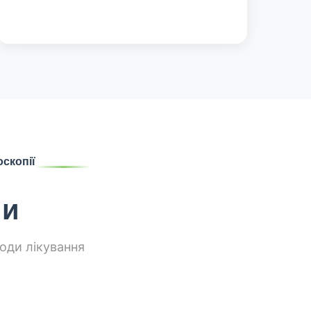
оскопії
ми
тоди лікування