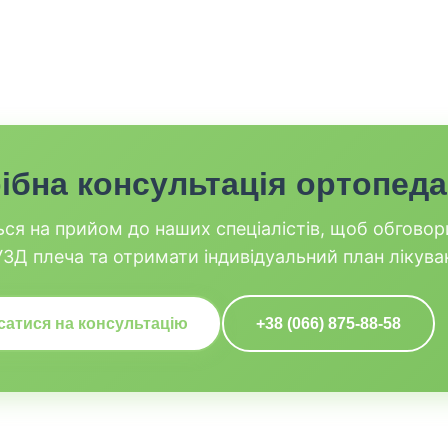
ібна консультація ортопед
ься на прийом до наших спеціалістів, щоб обговор
ЗД плеча та отримати індивідуальний план лікува
сатися на консультацію
+38 (066) 875-88-58