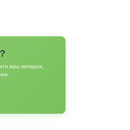
а?
ити ваш випадок,
ння.