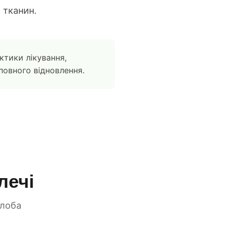
 тканин.
ктики лікування,
 повного відновлення.
лечі
глоба