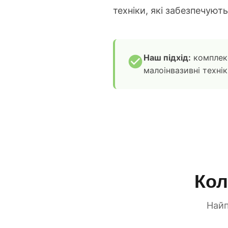
техніки, які забезпечуют
Наш підхід:
комплекс
малоінвазивні технік
Кол
Найп