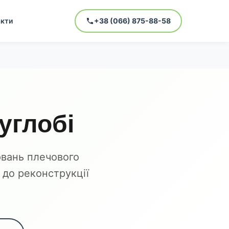
кти
+38 (066) 875-88-58
углобі
ювань плечового
х до реконструкції