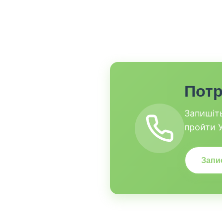
Потр
Запишіт
пройти У
Запи