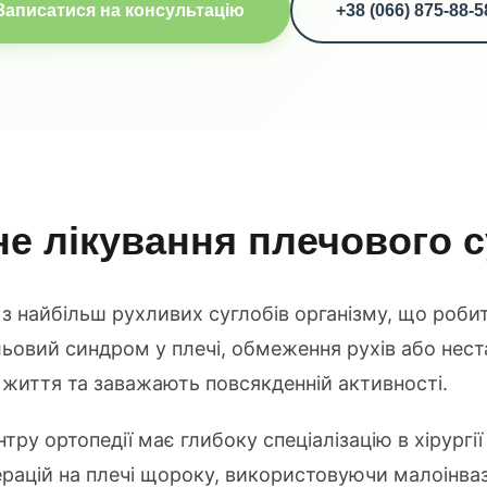
Записатися на консультацію
+38 (066) 875-88-5
е лікування плечового 
з найбільш рухливих суглобів організму, що роби
ьовий синдром у плечі, обмеження рухів або неста
 життя та заважають повсякденній активності.
ру ортопедії має глибоку спеціалізацію в хірургі
рацій на плечі щороку, використовуючи малоінваз