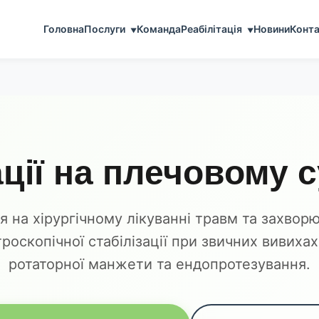
Головна
Послуги
Команда
Реабілітація
Новини
Конта
▼
▼
ції на плечовому с
я на хірургічному лікуванні травм та захвор
роскопічної стабілізації при звичних вивиха
ротаторної манжети та ендопротезування.