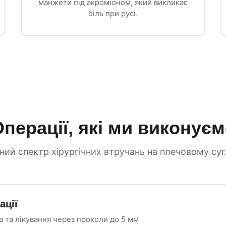
манжети під акроміоном, який викликає
біль при русі.
перації, які ми виконує
ний спектр хірургічних втручань на плечовому суг
ації
а та лікування через проколи до 5 мм