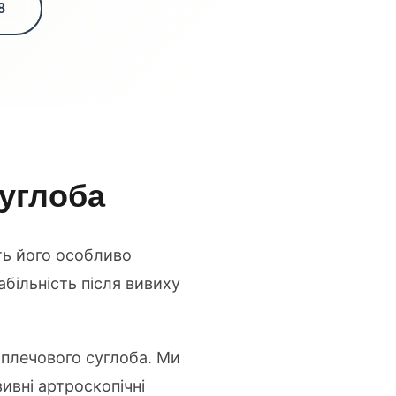
8
суглоба
ть його особливо
більність після вивиху
ї плечового суглоба. Ми
ивні артроскопічні