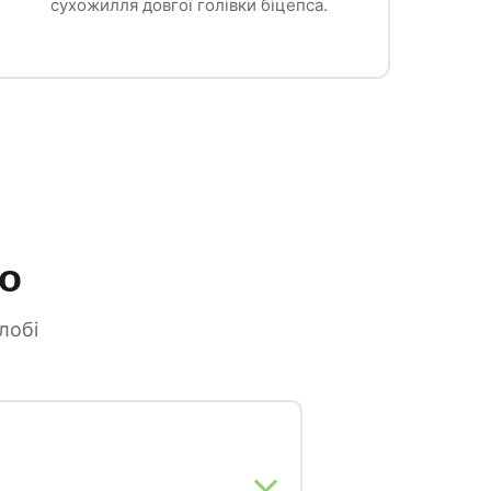
сухожилля довгої голівки біцепса.
мо
лобі