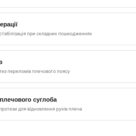
ерації
стабілізація при складних пошкодженнях
з
тез переломів плечового поясу
плечового суглоба
іпротези для відновлення рухів плеча