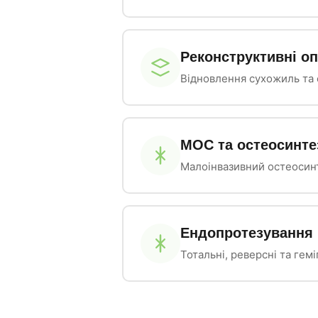
Реконструктивні оп
Відновлення сухожиль та 
МОС та остеосинте
Малоінвазивний остеосин
Ендопротезування 
Тотальні, реверсні та гем