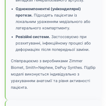
випадках генералізованого артрозу.
Однокомпонентні (унікондилярні)
протези.
Підходять пацієнтам із
локальним ураженням медіального або
латерального компартменту.
Ревізійні системи.
Застосовуємо при
розхитуванні, інфекційному процесі або
деформаціях після попередньої заміни.
Співпрацюємо з виробниками Zimmer
Biomet, Smith+Nephew, DePuy Synthes. Підбір
моделі виконується індивідуально з
урахуванням анатомії та рівня активності
пацієнта.