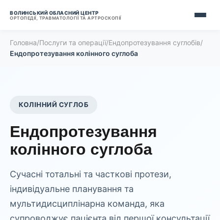
ВОЛИНСЬКИЙ ОБЛАСНИЙ ЦЕНТР
ОРТОПЕДІЇ, ТРАВМАТОЛОГІЇ ТА АРТРОСКОПІЇ
Головна
/
Послуги та операції
/
Ендопротезування суглобів
/
Ендопротезування колінного суглоба
КОЛІННИЙ СУГЛОБ
Ендопротезування
колінного суглоба
Сучасні тотальні та часткові протези,
індивідуальне планування та
мультидисциплінарна команда, яка
супроводжує пацієнта від першої консультації