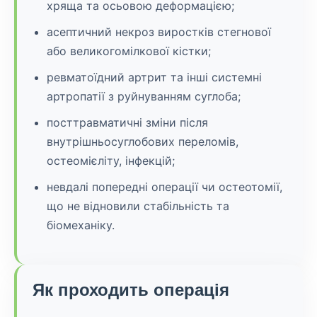
хряща та осьовою деформацією;
асептичний некроз виростків стегнової
або великогомілкової кістки;
ревматоїдний артрит та інші системні
артропатії з руйнуванням суглоба;
посттравматичні зміни після
внутрішньосуглобових переломів,
остеомієліту, інфекцій;
невдалі попередні операції чи остеотомії,
що не відновили стабільність та
біомеханіку.
Як проходить операція