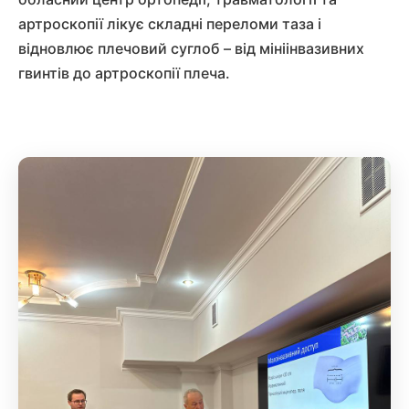
артроскопії лікує складні переломи таза і
відновлює плечовий суглоб – від мініінвазивних
гвинтів до артроскопії плеча.