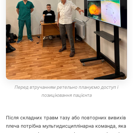
Перед втручанням ретельно плануємо доступ і
позиціювання пацієнта
Після складних травм тазу або повторних вивихів
плеча потрібна мультидисциплінарна команда, яка