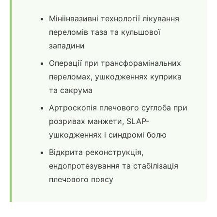
Мініінвазивні технології лікування
переломів таза та кульшової
западини
Операції при трансфорамінальних
переломах, ушкодженнях куприка
та сакрума
Артроскопія плечового суглоба при
розривах манжети, SLAP-
ушкодженнях і синдромі болю
Відкрита реконструкція,
ендопротезування та стабілізація
плечового поясу