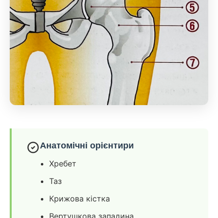
Анатомічні орієнтири
Хребет
Таз
Крижова кістка
Вертушкова западина