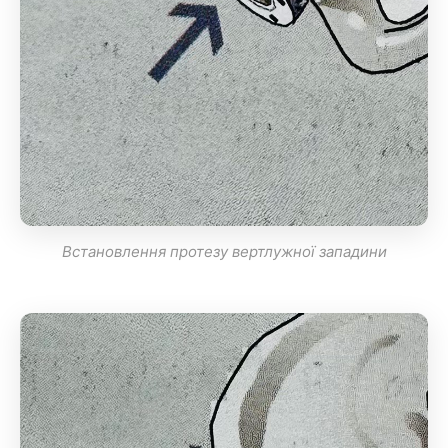
Встановлення протезу вертлужної западини