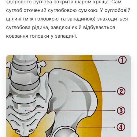
здорового суглоба покрита шаром хряща. Сам
суглоб оточений суглобовою сумкою. У суглобовій
щілині (між головкою та западиною) знаходиться
суглобова рідина, завдяки якій відбувається
ковзання головки у западині.