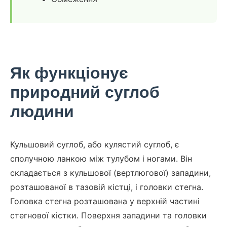
Як функціонує
природний суглоб
людини
Кульшовий суглоб, або кулястий суглоб, є
сполучною ланкою між тулубом і ногами. Він
складається з кульшової (вертлюгової) западини,
розташованої в тазовій кістці, і головки стегна.
Головка стегна розташована у верхній частині
стегнової кістки. Поверхня западини та головки