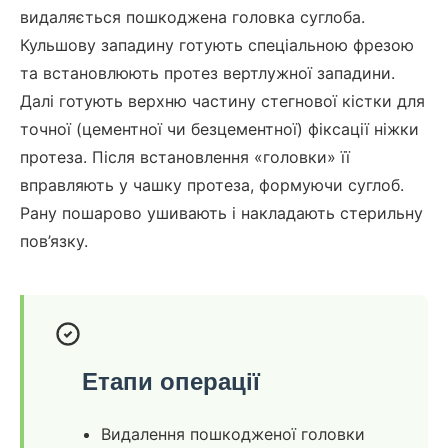
видаляється пошкоджена головка суглоба.
Кульшову западину готують спеціальною фрезою
та встановлюють протез вертлужної западини.
Далі готують верхню частину стегнової кістки для
точної (цементної чи безцементної) фіксації ніжки
протеза. Після встановлення «головки» її
вправляють у чашку протеза, формуючи суглоб.
Рану пошарово ушивають і накладають стерильну
пов’язку.
Етапи операції
Видалення пошкодженої головки